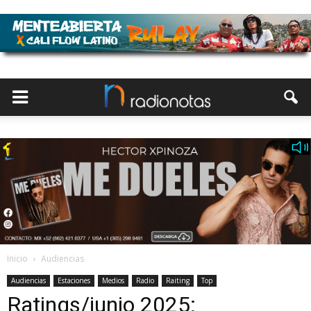
Inicio
Audiencias
Audiencias
Estaciones
Medios
Radio
Raiting
Top
Ratings/junio 2025: