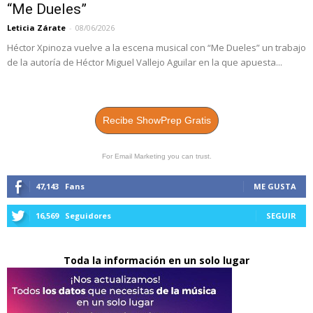
“Me Dueles”
Leticia Zárate
-
08/06/2026
Héctor Xpinoza vuelve a la escena musical con “Me Dueles” un trabajo
de la autoría de Héctor Miguel Vallejo Aguilar en la que apuesta...
Recibe ShowPrep Gratis
For Email Marketing you can trust.
47,143
Fans
ME GUSTA
16,569
Seguidores
SEGUIR
Toda la información en un solo lugar