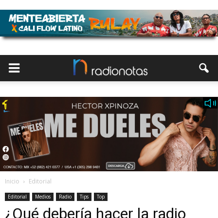
Inicio
Editorial
Editorial
Medios
Radio
Tips
Top
¿Qué debería hacer la radio