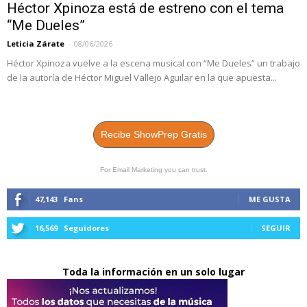
Héctor Xpinoza está de estreno con el tema
“Me Dueles”
Leticia Zárate
-
08/06/2026
Héctor Xpinoza vuelve a la escena musical con “Me Dueles” un trabajo
de la autoría de Héctor Miguel Vallejo Aguilar en la que apuesta...
Recibe ShowPrep Gratis
For Email Marketing you can trust.
47,143
Fans
ME GUSTA
16,569
Seguidores
SEGUIR
Toda la información en un solo lugar