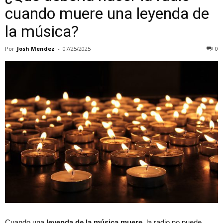
cuando muere una leyenda de
la música?
Por
Josh Mendez
-
07/25/2025
0
Cuando una
leyenda de la música muere,
la radio no puede