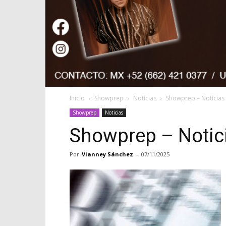
Inicio
Showprep
Noticias
Showprep – Noticias 
Showprep
Noticias
Showprep – Notici
Por
Vianney Sánchez
-
07/11/2025