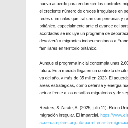
nuevo acuerdo para endurecer los controles migr
el creciente número de cruces irregulares en 
redes criminales que trafican con personas y re
británico, especialmente ante el avance del pa
acordadas se incluye un programa de deportacio
devolverá a migrantes indocumentados a Francia
familiares en territorio británico.
Aunque el programa inicial contempla unas 2,60
futuro. Esta medida llega en un contexto de cif
va del año, y más de 35 mil en 2023. El acuerdo
áreas estratégicas, como defensa y energía nu
actuar frente a los desafíos migratorios y de s
Reuters, & Zarate, A. (2025, julio 11). Reino Un
migración irregular. El Imparcial.
https://www.el
acuerdan-plan-conjunto-para-frenar-la-migracion