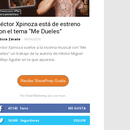
anzamientos
éctor Xpinoza está de estreno
on el tema “Me Dueles”
ticia Zárate
-
08/06/2026
ctor Xpinoza vuelve a la escena musical con “Me
eles” un trabajo de la autoría de Héctor Miguel
llejo Aguilar en la que apuesta...
Recibe ShowPrep Gratis
For Email Marketing you can trust.
47,143
Fans
ME GUSTA
16,569
Seguidores
SEGUIR