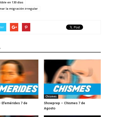
ible en 130 días
nar la migración irregular
ter
r
Chismes
 Efemérides 7 de
Showprep – Chismes 7 de
Agosto