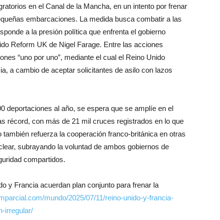
atorios en el Canal de la Mancha, en un intento por frenar
pequeñas embarcaciones. La medida busca combatir a las
sponde a la presión política que enfrenta el gobierno
rtido Reform UK de Nigel Farage. Entre las acciones
nes “uno por uno”, mediante el cual el Reino Unido
, a cambio de aceptar solicitantes de asilo con lazos
0 deportaciones al año, se espera que se amplíe en el
ras récord, con más de 21 mil cruces registrados en lo que
 también refuerza la cooperación franco-británica en otras
clear, subrayando la voluntad de ambos gobiernos de
eguridad compartidos.
ido y Francia acuerdan plan conjunto para frenar la
imparcial.com/mundo/2025/07/11/reino-unido-y-francia-
-irregular/