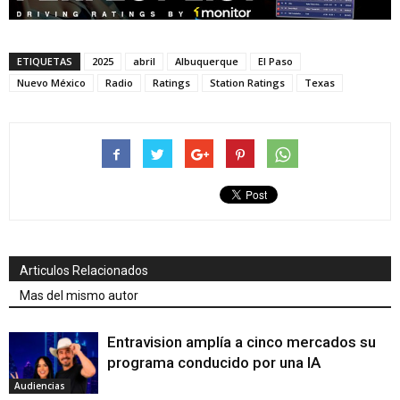
ETIQUETAS
2025
abril
Albuquerque
El Paso
Nuevo México
Radio
Ratings
Station Ratings
Texas
Articulos Relacionados
Mas del mismo autor
Entravision amplía a cinco mercados su
programa conducido por una IA
Audiencias