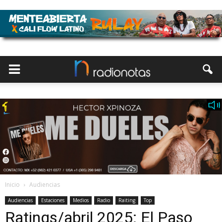
Inicio
Audiencias
Audiencias
Estaciones
Medios
Radio
Raiting
Top
Ratings/abril 2025: El Paso