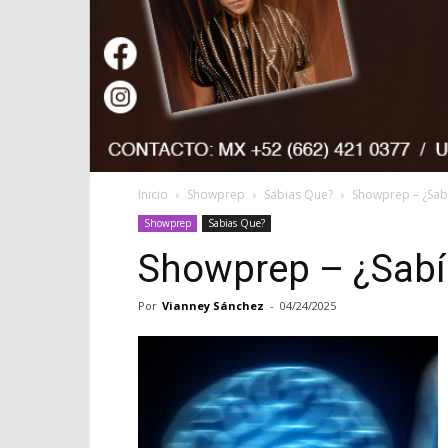
Inicio
Showprep
Sabias Que?
Showprep – ¿Sabí
Showprep
Sabias Que?
Showprep – ¿Sabía
Por
Vianney Sánchez
-
04/24/2025