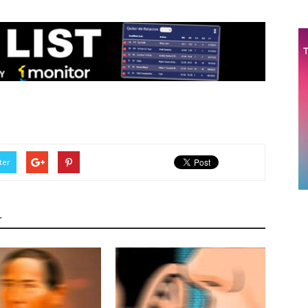
ter
r