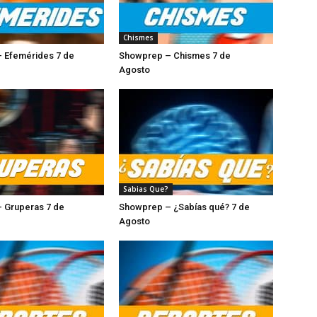
Chismes
 Efemérides 7 de
Showprep – Chismes 7 de
Agosto
Sabias Que?
 Gruperas 7 de
Showprep – ¿Sabías qué? 7 de
sto
Agosto