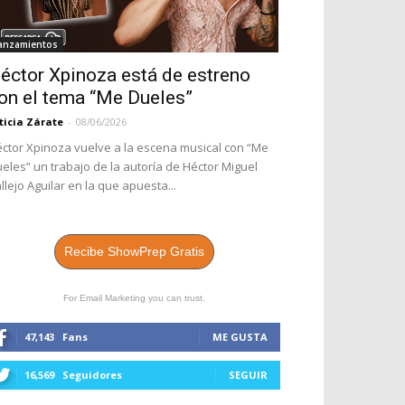
anzamientos
éctor Xpinoza está de estreno
on el tema “Me Dueles”
ticia Zárate
-
08/06/2026
ctor Xpinoza vuelve a la escena musical con “Me
eles” un trabajo de la autoría de Héctor Miguel
llejo Aguilar en la que apuesta...
Recibe ShowPrep Gratis
For Email Marketing you can trust.
47,143
Fans
ME GUSTA
16,569
Seguidores
SEGUIR