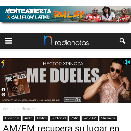
Inicio
Audiencias
Audiencias
Audio
Medios
Publicidad
Radio
Radio AM
Streaming
AM/FM recupera su lugar en