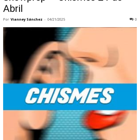
Abril
Por
Vianney Sánchez
-
04/21/2025
0