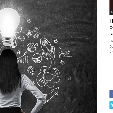
L
H
c
Le
Hé
Du
Va