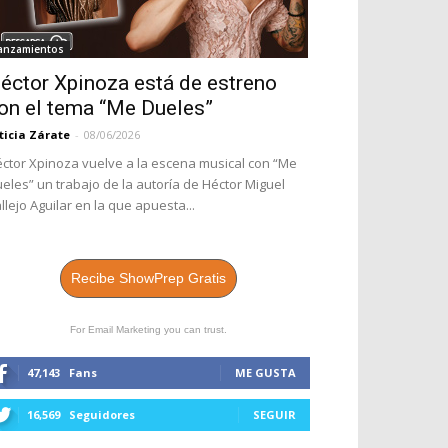
anzamientos
éctor Xpinoza está de estreno
on el tema “Me Dueles”
ticia Zárate
-
08/06/2026
ctor Xpinoza vuelve a la escena musical con “Me
eles” un trabajo de la autoría de Héctor Miguel
llejo Aguilar en la que apuesta...
Recibe ShowPrep Gratis
For Email Marketing you can trust.
47,143
Fans
ME GUSTA
16,569
Seguidores
SEGUIR