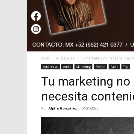
Inicio
Audiencias
Tu marketing no necesita más ru
Audiencias
Audio
Marketing
Medios
Radio
Top
Tu marketing no 
necesita conteni
Por
Alpha González
-
04/21/2025