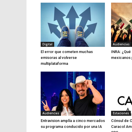
Digital
Audiencias
El error que cometen muchas
INRA: ¿Qué 
emisoras al volverse
mexicanos p
multiplataforma
Audiencias
Estaciones
Entravision amplía a cinco mercados
Cónsul de 
su programa conducido por una IA
Caracol Am