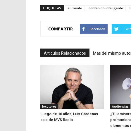
ETIQUETAS
aumento
contenido inteligente
COMPARTIR
Facebook
Twit
Articulos Relacionados
Mas del mismo auto
locutores
Audiencias
Luego de 16 años, Luis Cárdenas
¿Tu emisora
sale de MVS Radio
promociona
elementos 