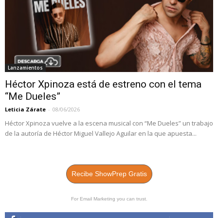
Lanzamientos
Héctor Xpinoza está de estreno con el tema
“Me Dueles”
Leticia Zárate
-
08/06/2026
Héctor Xpinoza vuelve a la escena musical con “Me Dueles” un trabajo
de la autoría de Héctor Miguel Vallejo Aguilar en la que apuesta...
Recibe ShowPrep Gratis
For Email Marketing you can trust.