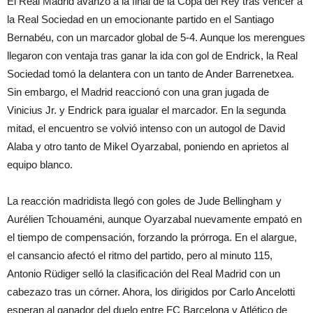
El Real Madrid avanzó a la final de la Copa del Rey tras vencer a
la Real Sociedad en un emocionante partido en el Santiago
Bernabéu, con un marcador global de 5-4. Aunque los merengues
llegaron con ventaja tras ganar la ida con gol de Endrick, la Real
Sociedad tomó la delantera con un tanto de Ander Barrenetxea.
Sin embargo, el Madrid reaccionó con una gran jugada de
Vinicius Jr. y Endrick para igualar el marcador. En la segunda
mitad, el encuentro se volvió intenso con un autogol de David
Alaba y otro tanto de Mikel Oyarzabal, poniendo en aprietos al
equipo blanco.
La reacción madridista llegó con goles de Jude Bellingham y
Aurélien Tchouaméni, aunque Oyarzabal nuevamente empató en
el tiempo de compensación, forzando la prórroga. En el alargue,
el cansancio afectó el ritmo del partido, pero al minuto 115,
Antonio Rüdiger selló la clasificación del Real Madrid con un
cabezazo tras un córner. Ahora, los dirigidos por Carlo Ancelotti
esperan al ganador del duelo entre FC Barcelona y Atlético de