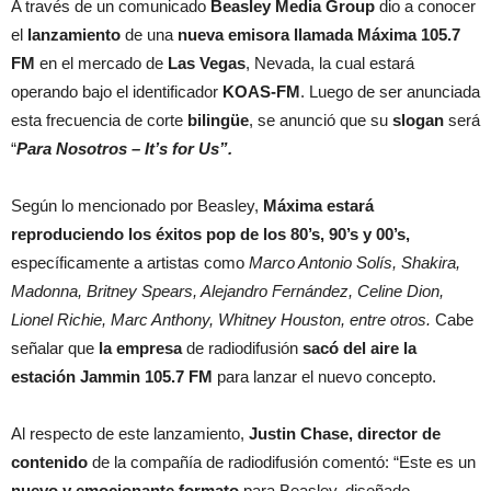
A través de un comunicado
Beasley Media Group
dio a conocer
el
lanzamiento
de una
nueva emisora llamada Máxima 105.7
FM
en el mercado de
Las Vegas
, Nevada, la cual estará
operando bajo el identificador
KOAS-FM
. Luego de ser anunciada
esta frecuencia de corte
bilingüe
, se anunció que su
slogan
será
“
Para Nosotros – It’s for Us”.
Según lo mencionado por Beasley,
Máxima estará
reproduciendo los éxitos pop de los 80’s, 90’s y 00’s,
específicamente a artistas como
Marco Antonio Solís, Shakira,
Madonna, Britney Spears, Alejandro Fernández, Celine Dion,
Lionel Richie, Marc Anthony, Whitney Houston, entre otros.
Cabe
señalar que
la empresa
de radiodifusión
sacó del aire la
estación Jammin 105.7 FM
para lanzar el nuevo concepto.
Al respecto de este lanzamiento,
Justin Chase, director de
contenido
de la compañía de radiodifusión comentó: “Este es un
nuevo y emocionante formato
para Beasley, diseñado