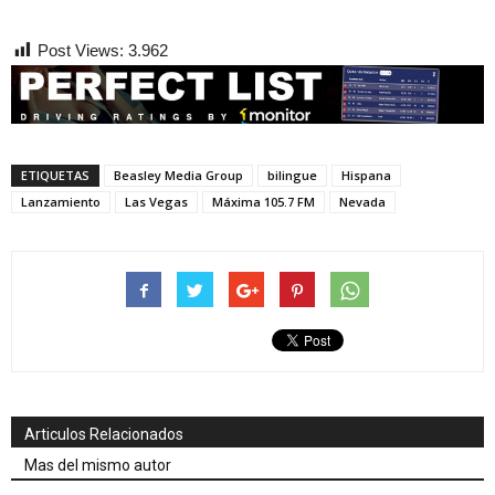
Post Views:
3.962
ETIQUETAS
Beasley Media Group
bilingue
Hispana
Lanzamiento
Las Vegas
Máxima 105.7 FM
Nevada
Articulos Relacionados
Mas del mismo autor