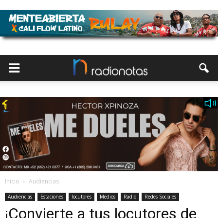
Inicio
Audiencias
Audiencias
Estaciones
locutores
Medios
Radio
Redes Sociales
¡Convierte a tus locutores de