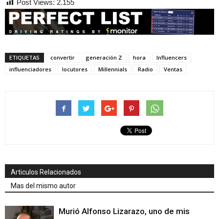
Post Views:
2.155
ETIQUETAS
convertir
generación Z
hora
Influencers
influenciadores
locutores
Millennials
Radio
Ventas
Articulos Relacionados
Mas del mismo autor
Murió Alfonso Lizarazo, uno de mis