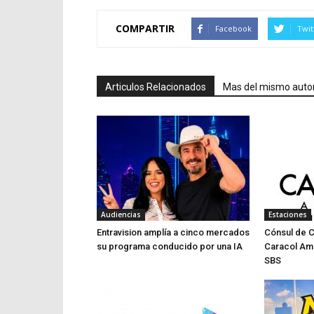
COMPARTIR
Facebook
Twit
Articulos Relacionados
Mas del mismo auto
Audiencias
Estaciones
Entravision amplía a cinco mercados
Cónsul de 
su programa conducido por una IA
Caracol Am
SBS