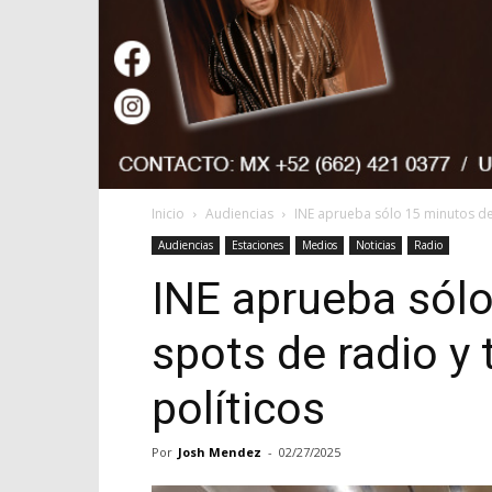
Inicio
Audiencias
INE aprueba sólo 15 minutos de 
Audiencias
Estaciones
Medios
Noticias
Radio
INE aprueba sól
spots de radio y 
políticos
Por
Josh Mendez
-
02/27/2025