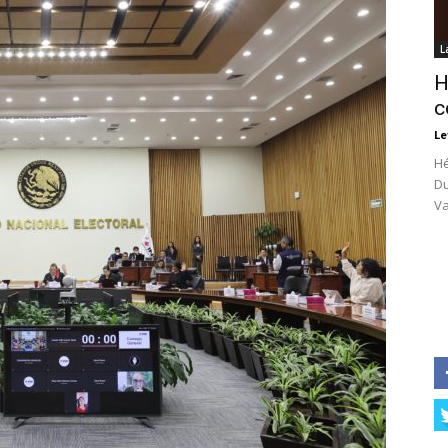
L
H
c
Le
Hé
Du
Va