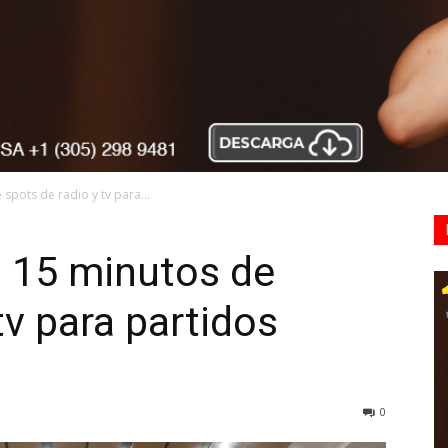
spots de radio y tv para...
o 15 minutos de
tv para partidos
0