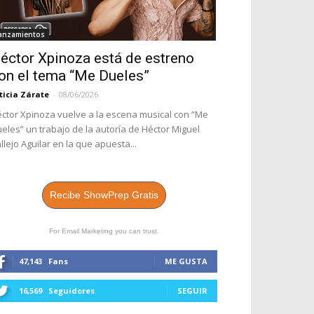
anzamientos
éctor Xpinoza está de estreno
on el tema “Me Dueles”
ticia Zárate
-
08/06/2026
ctor Xpinoza vuelve a la escena musical con “Me
eles” un trabajo de la autoría de Héctor Miguel
llejo Aguilar en la que apuesta...
Recibe ShowPrep Gratis
For Email Marketing you can trust.
47,143
Fans
ME GUSTA
16,569
Seguidores
SEGUIR