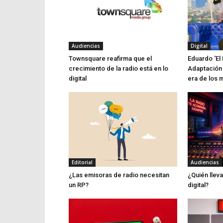
Audiencias
Digital
Townsquare reafirma que el
Eduardo ‘El 
crecimiento de la radio está en lo
Adaptación 
digital
era de los 
Editorial
Audiencias
¿Las emisoras de radio necesitan
¿Quién lleva
un RP?
digital?