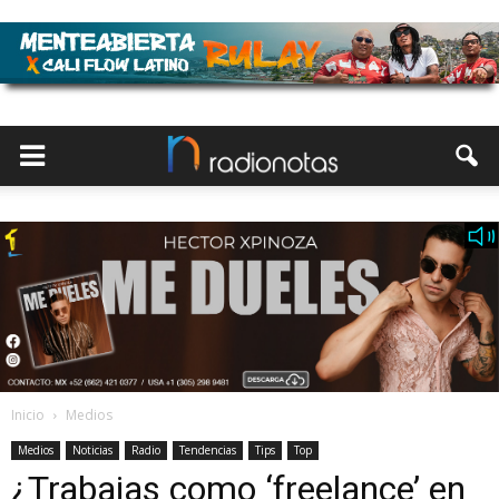
Inicio
Medios
Medios
Noticias
Radio
Tendencias
Tips
Top
¿Trabajas como ‘freelance’ en