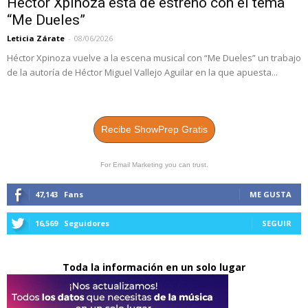
Héctor Xpinoza está de estreno con el tema
“Me Dueles”
Leticia Zárate
-
08/06/2026
Héctor Xpinoza vuelve a la escena musical con “Me Dueles” un trabajo
de la autoría de Héctor Miguel Vallejo Aguilar en la que apuesta...
Recibe ShowPrep Gratis
For Email Marketing you can trust.
47,143
Fans
ME GUSTA
16,569
Seguidores
SEGUIR
Toda la información en un solo lugar