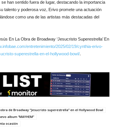
se han sentido fuera de lugar, destacando la importancia
n su talento y poderosa voz, Erivo promete una actuación
lidándose como una de las artistas más destacadas del
 Jesús En La Obra de Broadway ‘Jesucristo Superestrella’ En
.infobae.com/entretenimiento/2025/02/19/cynthia-erivo-
ucristo-superestrella-en-el-hollywood-bowl/
.
a obra de Broadway “Jesucristo superestrella” en el Hollywood Bowl
 nuevo album “MAYHEM”
inta ocasión