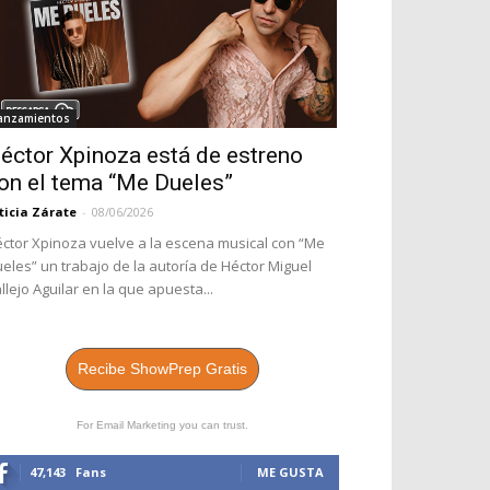
anzamientos
éctor Xpinoza está de estreno
on el tema “Me Dueles”
ticia Zárate
-
08/06/2026
ctor Xpinoza vuelve a la escena musical con “Me
eles” un trabajo de la autoría de Héctor Miguel
llejo Aguilar en la que apuesta...
Recibe ShowPrep Gratis
For Email Marketing you can trust.
47,143
Fans
ME GUSTA