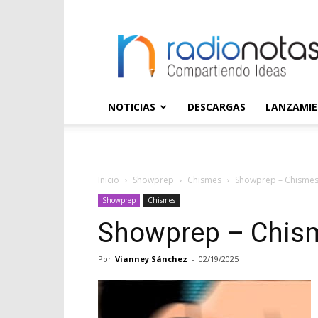
radioNOTAS
NOTICIAS
DESCARGAS
LANZAMI
Inicio
Showprep
Chismes
Showprep – Chismes
Showprep
Chismes
Showprep – Chism
Por
Vianney Sánchez
-
02/19/2025