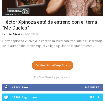
Lanzamientos
Héctor Xpinoza está de estreno con el tema
“Me Dueles”
Leticia Zárate
-
08/06/2026
Héctor Xpinoza vuelve a la escena musical con “Me Dueles” un trabajo
de la autoría de Héctor Miguel Vallejo Aguilar en la que apuesta...
Recibe ShowPrep Gratis
For Email Marketing you can trust.
47,143
Fans
ME GUSTA
16,569
Seguidores
SEGUIR