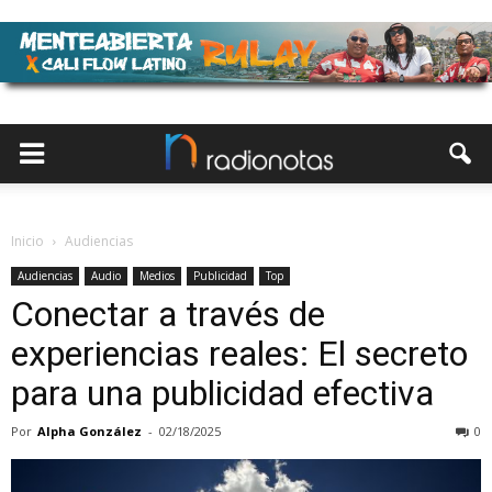
Inicio
Audiencias
Audiencias
Audio
Medios
Publicidad
Top
Conectar a través de
experiencias reales: El secreto
para una publicidad efectiva
Por
Alpha González
-
02/18/2025
0