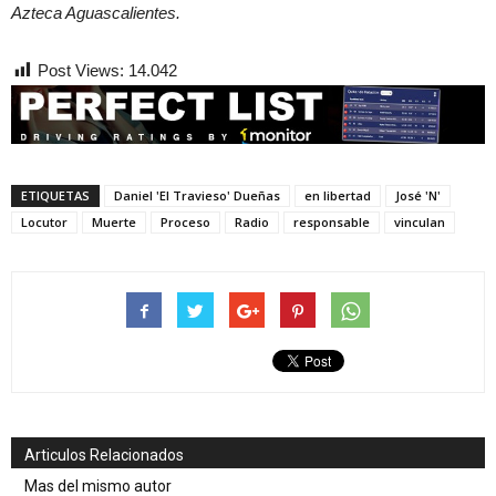
Azteca Aguascalientes.
Post Views:
14.042
ETIQUETAS
Daniel 'El Travieso' Dueñas
en libertad
José 'N'
Locutor
Muerte
Proceso
Radio
responsable
vinculan
Articulos Relacionados
Mas del mismo autor