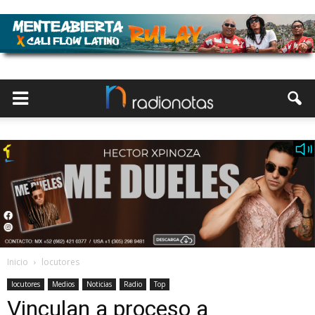
Inicio
locutores
locutores
Medios
Noticias
Radio
Top
Vinculan a proceso a