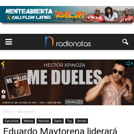
Inicio
Ejecutivos
Ejecutivos
Medios
Noticias
Radio
Top
Ventas
Eduardo Maytorena liderará