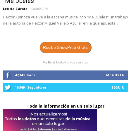
“Me Dueles”
Leticia Zárate
-
08/06/2026
Héctor Xpinoza vuelve a la escena musical con “Me Dueles” un trabajo
de la autoría de Héctor Miguel Vallejo Aguilar en la que apuesta...
Recibe ShowPrep Gratis
For Email Marketing you can trust.
47,143
Fans
ME GUSTA
16,569
Seguidores
SEGUIR
Toda la información en un solo lugar