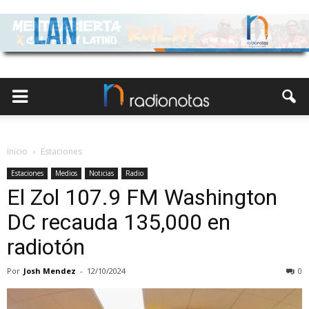
Inicio
Estaciones
Estaciones
Medios
Noticias
Radio
El Zol 107.9 FM Washington
DC recauda 135,000 en
radiotón
Por
Josh Mendez
-
12/10/2024
0