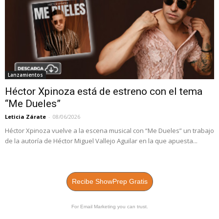
Lanzamientos
Héctor Xpinoza está de estreno con el tema
“Me Dueles”
Leticia Zárate
-
08/06/2026
Héctor Xpinoza vuelve a la escena musical con “Me Dueles” un trabajo
de la autoría de Héctor Miguel Vallejo Aguilar en la que apuesta...
Recibe ShowPrep Gratis
For Email Marketing you can trust.