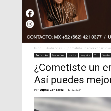
Inicio
Audiencias
¿Cometiste un error con un clie
Audiencias
Marketing
Medios
Negocios
Top
Ventas
¿Cometiste un er
Así puedes mejor
Por
Alpha González
-
10/22/2024