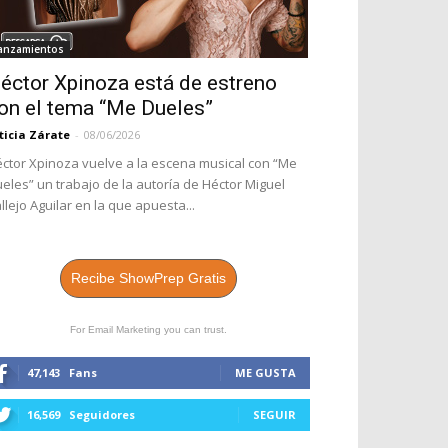
anzamientos
éctor Xpinoza está de estreno
on el tema “Me Dueles”
ticia Zárate
-
08/06/2026
ctor Xpinoza vuelve a la escena musical con “Me
eles” un trabajo de la autoría de Héctor Miguel
llejo Aguilar en la que apuesta...
Recibe ShowPrep Gratis
For Email Marketing you can trust.
47,143
Fans
ME GUSTA
16,569
Seguidores
SEGUIR