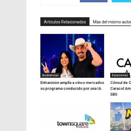
Articulos Relacionados
Mas del mismo auto
Audiencias
Estaciones
Entravision amplía a cinco mercados
Cónsul de 
su programa conducido por una IA
Caracol Am
SBS