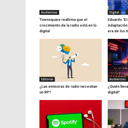
Audiencias
Digital
Townsquare reafirma que el
Eduardo ‘El 
crecimiento de la radio está en lo
Adaptación 
digital
era de los 
Editorial
Audiencias
¿Las emisoras de radio necesitan
¿Quién lleva
un RP?
digital?