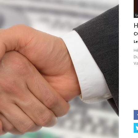
L
H
c
Le
Hé
Du
Va