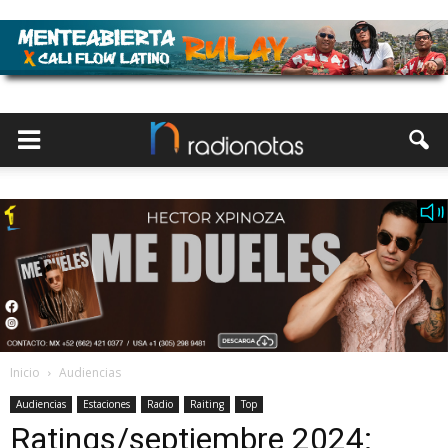
Inicio
Audiencias
Audiencias
Estaciones
Radio
Raiting
Top
Ratings/septiembre 2024: