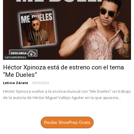
Lanzamientos
Héctor Xpinoza está de estreno con el tema
“Me Dueles”
Leticia Zárate
-
08/06/2026
Héctor Xpinoza vuelve a la escena musical con “Me Dueles” un trabajo
de la autoría de Héctor Miguel Vallejo Aguilar en la que apuesta...
Recibe ShowPrep Gratis