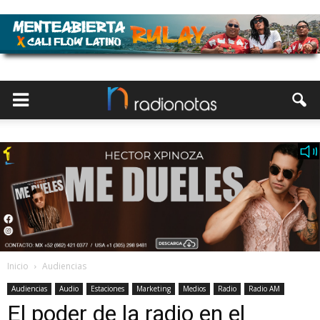
Inicio
Audiencias
Audiencias
Audio
Estaciones
Marketing
Medios
Radio
Radio AM
El poder de la radio en el