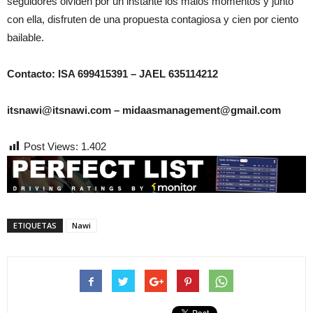
seguidores olviden por un instante los malos momentos y junto
con ella, disfruten de una propuesta contagiosa y cien por ciento
bailable.
Contacto: ISA 699415391 – JAEL 635114212
itsnawi@itsnawi.com – midaasmanagement@gmail.com
Post Views:
1.402
ETIQUETAS
Nawi