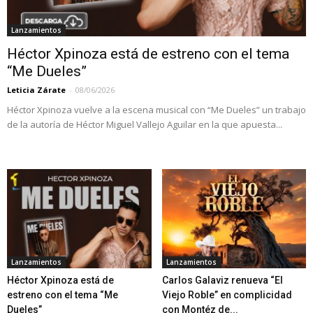
Lanzamientos
Héctor Xpinoza está de estreno con el tema
“Me Dueles”
Leticia Zárate
-
08/06/2026
Héctor Xpinoza vuelve a la escena musical con “Me Dueles” un trabajo
de la autoría de Héctor Miguel Vallejo Aguilar en la que apuesta...
Lanzamientos
Lanzamientos
Héctor Xpinoza está de
Carlos Galaviz renueva “El
estreno con el tema “Me
Viejo Roble” en complicidad
Dueles”
con Montéz de...