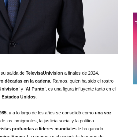
su salida de
TelevisaUnivision
a finales de 2024,
ro décadas en la cadena.
Ramos, quien ha sido el rostro
Univision’
y
‘Al Punto’,
es una figura influyente tanto en el
 Estados Unidos.
985,
y a lo largo de los años se consolidó como
una voz
los inmigrantes, la justicia social y la política
vistas profundas a líderes mundiales
le ha ganado
emios Emmy.
La empresa y el periodista tomaron de