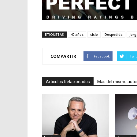
ETIQUETAS
40 años
ciclo
Despedida
Jor
COMPARTIR
Facebook
Twit
Articulos Relacionados
Mas del mismo auto