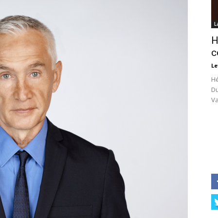
L
H
c
Le
Hé
Du
Va