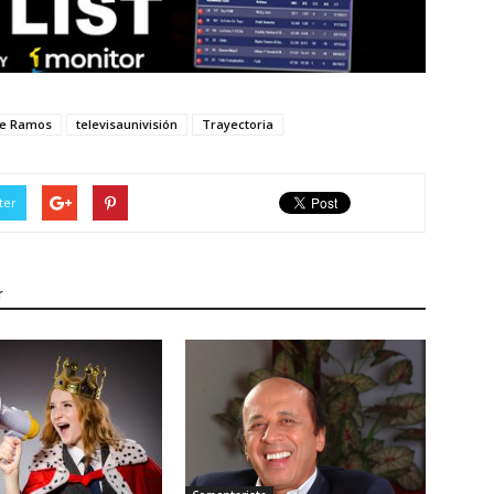
ge Ramos
televisaunivisión
Trayectoria
ter
r