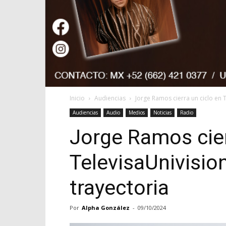
Inicio
Audiencias
Jorge Ramos cierra un ciclo en 
Audiencias
Audio
Medios
Noticias
Radio
Jorge Ramos cier
TelevisaUnivisio
trayectoria
Por
Alpha González
-
09/10/2024