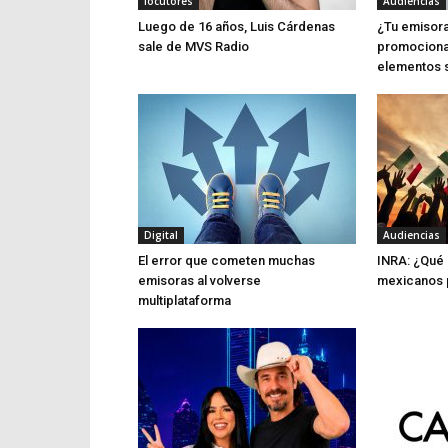
locutores
Audiencias
Luego de 16 años, Luis Cárdenas
¿Tu emisora
sale de MVS Radio
promociona
elementos 
Digital
Audiencias
El error que cometen muchas
INRA: ¿Qué 
emisoras al volverse
mexicanos p
multiplataforma