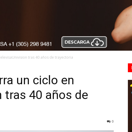
TelevisaUnivision tras 40 años de trayectoria
ra un ciclo en
n tras 40 años de
0