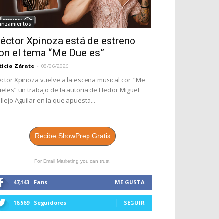
anzamientos
éctor Xpinoza está de estreno
on el tema “Me Dueles”
ticia Zárate
-
08/06/2026
ctor Xpinoza vuelve a la escena musical con “Me
eles” un trabajo de la autoría de Héctor Miguel
llejo Aguilar en la que apuesta...
Recibe ShowPrep Gratis
For Email Marketing you can trust.
47,143
Fans
ME GUSTA
16,569
Seguidores
SEGUIR