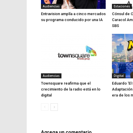
Audiencias
Estaciones
Entravision amplía a cinco mercados
Cónsul de 
su programa conducido por una IA
Caracol Am
SBS
Audiencias
Digital
Townsquare reafirma que el
Eduardo ‘El 
crecimiento de la radio está en lo
Adaptación 
digital
era de los 
Agrega un comentario