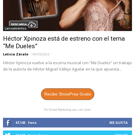
Lanzamientos
Héctor Xpinoza está de estreno con el tema
“Me Dueles”
Leticia Zárate
-
08/06/2026
Héctor Xpinoza vuelve a la escena musical con “Me Dueles” un trabajo
de la autoría de Héctor Miguel Vallejo Aguilar en la que apuesta...
Recibe ShowPrep Gratis
For Email Marketing you can trust.
47,143
Fans
ME GUSTA