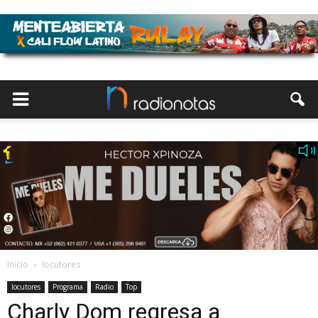
Inicio
locutores
locutores
Programa
Radio
Top
Charly Dom regresa a