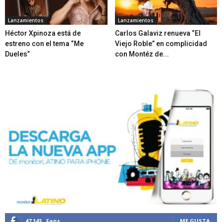
Lanzamientos
Lanzamientos
Héctor Xpinoza está de
Carlos Galaviz renueva “El
estreno con el tema “Me
Viejo Roble” en complicidad
Dueles”
con Montéz de...
47,143
Fans
ME GUSTA