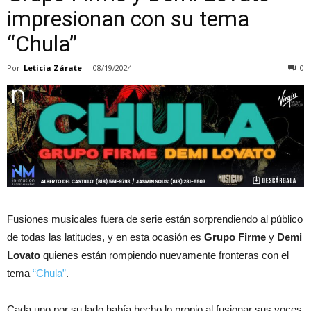
impresionan con su tema
“Chula”
Por
Leticia Zárate
-
08/19/2024
0
Fusiones musicales fuera de serie están sorprendiendo al público
de todas las latitudes, y en esta ocasión es
Grupo Firme
y
Demi
Lovato
quienes están rompiendo nuevamente fronteras con el
tema
“Chula”
.
Cada uno por su lado había hecho lo propio al fusionar sus voces