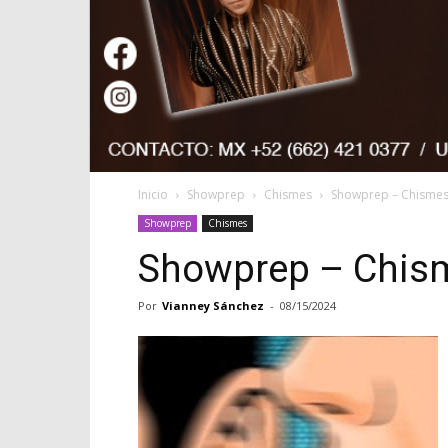
Inicio
Showprep
Chismes
Showprep – Chismes
Showprep
Chismes
Showprep – Chism
Por
Vianney Sánchez
-
08/15/2024