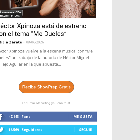
anzamientos
éctor Xpinoza está de estreno
on el tema “Me Dueles”
ticia Zárate
-
08/06/2026
ctor Xpinoza vuelve a la escena musical con “Me
eles” un trabajo de la autoría de Héctor Miguel
llejo Aguilar en la que apuesta...
Recibe ShowPrep Gratis
For Email Marketing you can trust.
47,143
Fans
ME GUSTA
16,569
Seguidores
SEGUIR