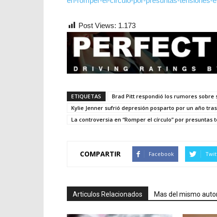
en-romper-el-circulo-por-presuntas-tensiones-ent
Post Views:
1.173
ETIQUETAS
Brad Pitt respondió los rumores sobre s
Kylie Jenner sufrió depresión posparto por un año tr
La controversia en “Romper el círculo” por presuntas te
COMPARTIR
Facebook
Twit
Articulos Relacionados
Mas del mismo auto