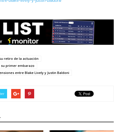
re-blake-lively-y-justin-baldoni/
u retiro de la actuación
as su primer embarazo
nsiones entre Blake Lively y Justin Baldoni
ter
r