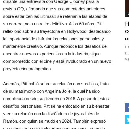
durante una entrevista con George Clooney para la
revista GQ, afirmando que sus comentarios anteriores
L
sobre estar «en las últimas» se referían a las etapas de
H
su carrera, no a un retiro definitivo. A los 60 años, Pitt
c
reflexionó sobre su trayectoria en Hollywood, destacando
la importancia de disfrutar las relaciones personales y
Le
mantenerse creativo. Aunque reconoce los desafíos de
Hé
Du
encontrar nuevas experiencias en la industria, sigue
Va
comprometido con el cine y está involucrado en un nuevo
proyecto cinematográfico.
Además, Pitt habló sobre su relación con sus hijos, fruto
de su matrimonio con Angelina Jolie, la cual ha sido
complicada desde su divorcio en 2016. A pesar de estos
desafíos personales, Pitt se ha enfocado en su bienestar
y en su relación con la diseñadora de joyas Inés de
Ramón, con quien se mudó en 2024. También expresó
su entusiasmo por explorar nuevas pasiones, como la