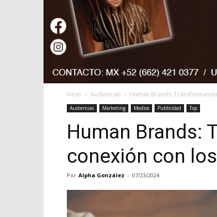
Inicio
Audiencias
Human Brands: Transformando l
Audiencias
Marketing
Medios
Publicidad
Top
Human Brands: T
conexión con los
Por
Alpha González
-
07/23/2024