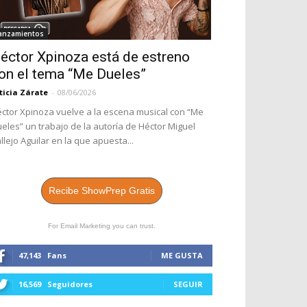
anzamientos
éctor Xpinoza está de estreno
on el tema “Me Dueles”
ticia Zárate
-
08/06/2026
ctor Xpinoza vuelve a la escena musical con “Me
eles” un trabajo de la autoría de Héctor Miguel
llejo Aguilar en la que apuesta...
Recibe ShowPrep Gratis
For Email Marketing you can trust.
47,143
Fans
ME GUSTA
16,569
Seguidores
SEGUIR