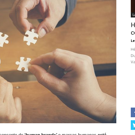
L
H
c
Le
Hé
Du
Va
 concepto de
‘human brands’
o marcas humanas
está