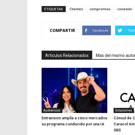
ETIQUETAS
Clientes
compromiso
conexión
COMPARTIR
Facebook
Twit
Articulos Relacionados
Mas del mismo auto
Audiencias
Estaciones
Entravision amplía a cinco mercados
Cónsul de 
su programa conducido por una IA
Caracol Am
SBS