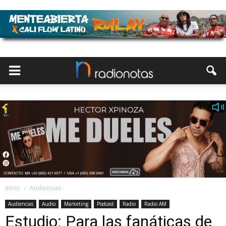
Inicio
Audiencias
Audiencias
Audio
Marketing
Podcast
Radio
Radio AM
Estudio: Para las fanáticas de