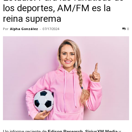
los deportes, AM/FM es la
reina suprema
Por
Alpha González
-
07/17/2024
0
Un informe reciente de
Edison Research, SiriusXM Media
y