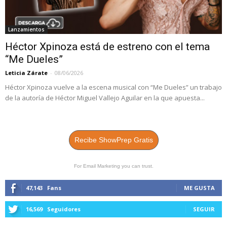
Lanzamientos
Héctor Xpinoza está de estreno con el tema
“Me Dueles”
Leticia Zárate
-
08/06/2026
Héctor Xpinoza vuelve a la escena musical con “Me Dueles” un trabajo
de la autoría de Héctor Miguel Vallejo Aguilar en la que apuesta...
Recibe ShowPrep Gratis
For Email Marketing you can trust.
47,143
Fans
ME GUSTA
16,569
Seguidores
SEGUIR