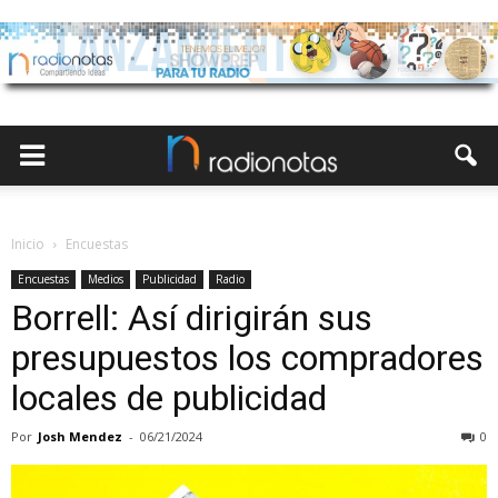
Inicio
Encuestas
Encuestas
Medios
Publicidad
Radio
Borrell: Así dirigirán sus
presupuestos los compradores
locales de publicidad
Por
Josh Mendez
-
06/21/2024
0