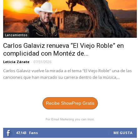
Lanzamientos
Carlos Galaviz renueva “El Viejo Roble” en
complicidad con Montéz de...
Leticia Zárate
-
07/31/2026
Carlos Galaviz vuelve la mirada a el tema “El Viejo Roble” una de las
canciones que han marcado su carrera dentro de la música,...
Recibe ShowPrep Gratis
For Email Marketing you can trust.
47,143
Fans
ME GUSTA