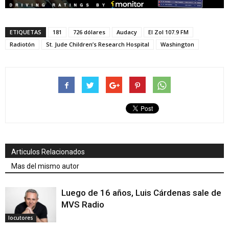
ETIQUETAS
181
726 dólares
Audacy
El Zol 107.9 FM
Radiotón
St. Jude Children’s Research Hospital
Washington
Articulos Relacionados
Mas del mismo autor
Luego de 16 años, Luis Cárdenas sale de
MVS Radio
locutores