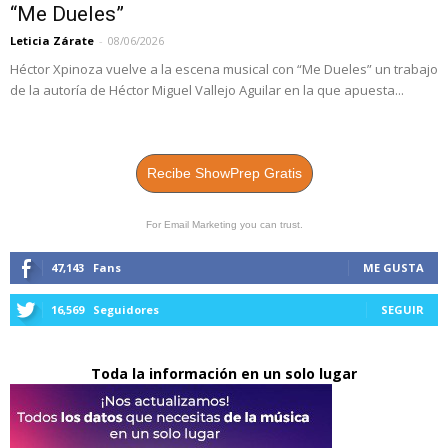
“Me Dueles”
Leticia Zárate
-
08/06/2026
Héctor Xpinoza vuelve a la escena musical con “Me Dueles” un trabajo
de la autoría de Héctor Miguel Vallejo Aguilar en la que apuesta...
Recibe ShowPrep Gratis
For Email Marketing you can trust.
47,143
Fans
ME GUSTA
16,569
Seguidores
SEGUIR
Toda la información en un solo lugar