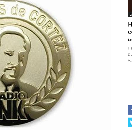
L
H
c
Le
Hé
Du
Va