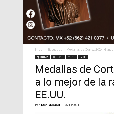
Inicio
Ejecutivos
Medallas de Cortez 2024: Ganador
Ejecutivos
locutores
Prensa
Radio
Medallas de Cor
a lo mejor de la 
EE.UU.
Por
Josh Mendez
-
06/13/2024