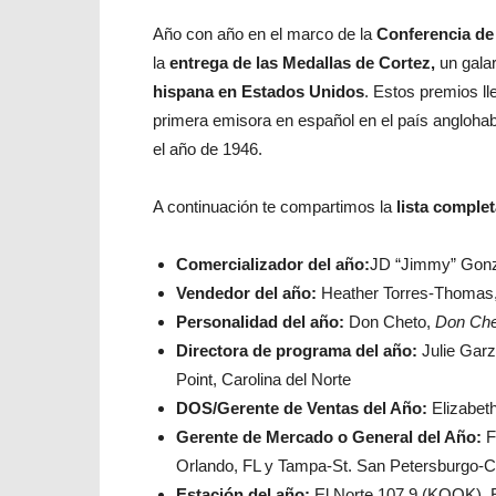
Año con año en el marco de la
Conferencia de
la
entrega de las Medallas de Cortez,
un gala
hispana en Estados Unidos
. Estos premios ll
primera emisora en español en el país anglohab
el año de 1946.
A continuación te compartimos la
lista comple
Comercializador del año:
JD “Jimmy” Gonzá
Vendedor del año
:
Heather Torres-Thomas,
Personalidad del año
:
Don Cheto,
Don Chet
Directora de programa del año
:
Julie Garz
Point, Carolina del Norte
DOS/Gerente de Ventas del Año
:
Elizabet
Gerente de Mercado o General del Año
:
F
Orlando, FL y Tampa-St. San Petersburgo-Cl
Estación del año
:
El Norte 107.9 (KQQK), E