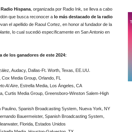
 Radio Hispana
, organizada por Radio Ink, se lleva a cabo
rdón que busca reconocer a
lo más destacado de la radio
evan el apellido de Raoul Cortez, en honor al fundador de la
lante, lo cual sucedió específicamente en San Antonio en
ta de los ganadores de este 2024:
lez, Audacy, Dallas-Ft. Worth, Texas, EE.UU.
 Cox Media Group, Orlando, FL
o Al Aire
, Estrella Media, Los Ángeles, CA
a, Curtis Media Group, Greensboro-Winston Salem-High
h Paulino, Spanish Broadcasting System, Nueva York, NY
ernando Bauermeister, Spanish Broadcasting System,
earwater, Florida, Estados Unidos
strella Media, Houston-Galveston, TX