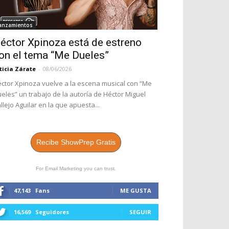
anzamientos
éctor Xpinoza está de estreno
on el tema “Me Dueles”
ticia Zárate
-
08/06/2026
ctor Xpinoza vuelve a la escena musical con “Me
eles” un trabajo de la autoría de Héctor Miguel
llejo Aguilar en la que apuesta...
Recibe ShowPrep Gratis
For Email Marketing you can trust.
47,143
Fans
ME GUSTA
16,569
Seguidores
SEGUIR