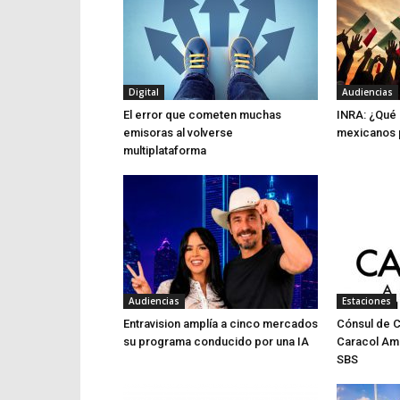
Digital
Audiencias
El error que cometen muchas
INRA: ¿Qué 
emisoras al volverse
mexicanos p
multiplataforma
Audiencias
Estaciones
Entravision amplía a cinco mercados
Cónsul de 
su programa conducido por una IA
Caracol Am
SBS