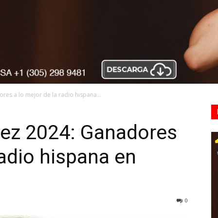
es a lo mejor de la radio hispana...
tez 2024: Ganadores
radio hispana en
0