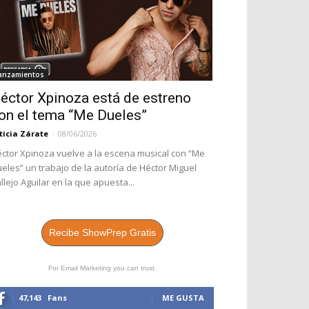
anzamientos
éctor Xpinoza está de estreno
on el tema “Me Dueles”
ticia Zárate
-
08/06/2026
ctor Xpinoza vuelve a la escena musical con “Me
eles” un trabajo de la autoría de Héctor Miguel
llejo Aguilar en la que apuesta...
Recibe ShowPrep Gratis
For Email Marketing you can trust.
47,143
Fans
ME GUSTA