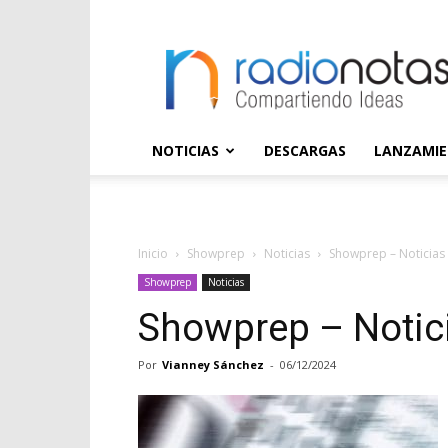
radioNOTAS
NOTICIAS
DESCARGAS
LANZAMI
Inicio
Showprep
Noticias
Showprep – Noticias 
Showprep
Noticias
Showprep – Notici
Por
Vianney Sánchez
-
06/12/2024