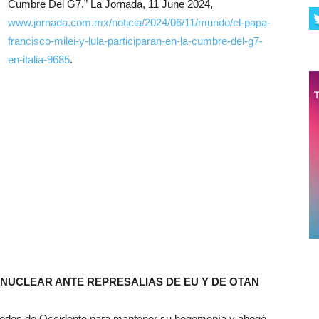
Cumbre Del G7.” La Jornada, 11 June 2024,
www.jornada.com.mx/noticia/2024/06/11/mundo/el-papa-
francisco-milei-y-lula-participaran-en-la-cumbre-del-g7-
en-italia-9685
.
 NUCLEAR ANTE REPRESALIAS DE EU Y DE OTAN
 métodos de Occidente para mantener su hegemonía y abogó