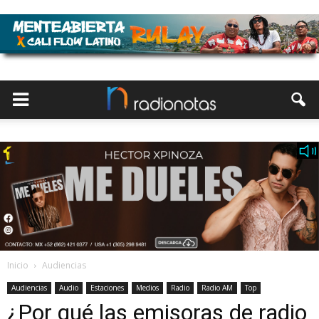
Inicio
Audiencias
Audiencias
Audio
Estaciones
Medios
Radio
Radio AM
Top
¿Por qué las emisoras de radio