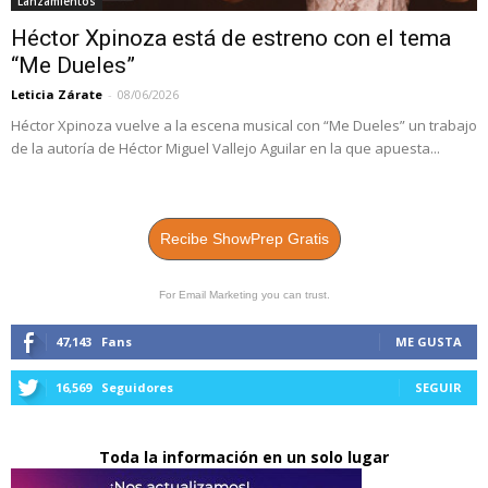
Lanzamientos
Héctor Xpinoza está de estreno con el tema
“Me Dueles”
Leticia Zárate
-
08/06/2026
Héctor Xpinoza vuelve a la escena musical con “Me Dueles” un trabajo
de la autoría de Héctor Miguel Vallejo Aguilar en la que apuesta...
Recibe ShowPrep Gratis
For Email Marketing you can trust.
47,143
Fans
ME GUSTA
16,569
Seguidores
SEGUIR
Toda la información en un solo lugar