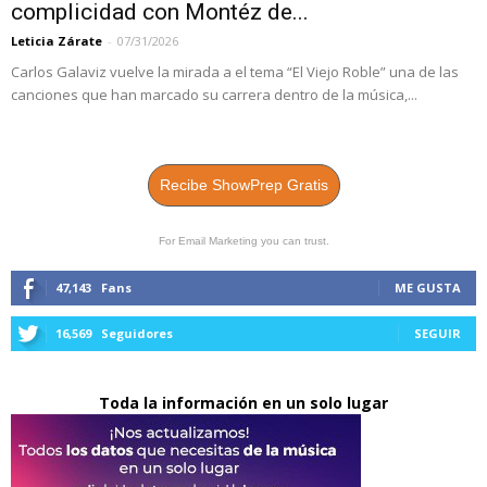
complicidad con Montéz de...
Leticia Zárate
-
07/31/2026
Carlos Galaviz vuelve la mirada a el tema “El Viejo Roble” una de las
canciones que han marcado su carrera dentro de la música,...
Recibe ShowPrep Gratis
For Email Marketing you can trust.
47,143
Fans
ME GUSTA
16,569
Seguidores
SEGUIR
Toda la información en un solo lugar