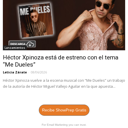
Lanzamientos
Héctor Xpinoza está de estreno con el tema
“Me Dueles”
Leticia Zárate
-
08/06/2026
Héctor Xpinoza vuelve a la escena musical con “Me Dueles” un trabajo
de la autoría de Héctor Miguel Vallejo Aguilar en la que apuesta...
Recibe ShowPrep Gratis
For Email Marketing you can trust.