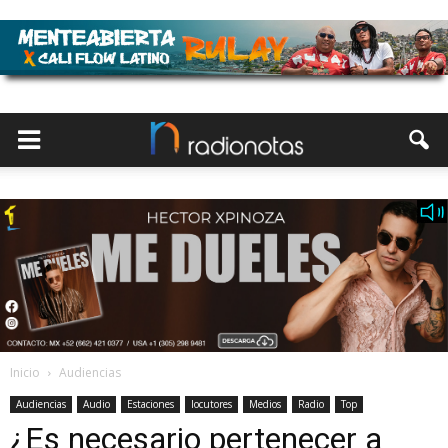
Inicio
Audiencias
Audiencias
Audio
Estaciones
locutores
Medios
Radio
Top
¿Es necesario pertenecer a