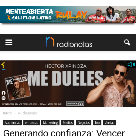
Inicio
Audiencias
Audiencias
empresas
Marketing
Medios
Negocios
Top
Ventas
Generando confianza: Vencer