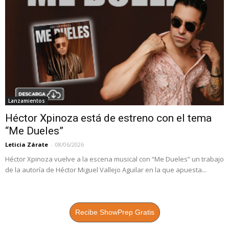
Lanzamientos
Héctor Xpinoza está de estreno con el tema
“Me Dueles”
Leticia Zárate
-
08/06/2026
Héctor Xpinoza vuelve a la escena musical con “Me Dueles” un trabajo
de la autoría de Héctor Miguel Vallejo Aguilar en la que apuesta...
Recibe ShowPrep Gratis