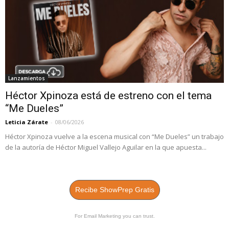
Lanzamientos
Héctor Xpinoza está de estreno con el tema
“Me Dueles”
Leticia Zárate
-
08/06/2026
Héctor Xpinoza vuelve a la escena musical con “Me Dueles” un trabajo
de la autoría de Héctor Miguel Vallejo Aguilar en la que apuesta...
Recibe ShowPrep Gratis
For Email Marketing you can trust.