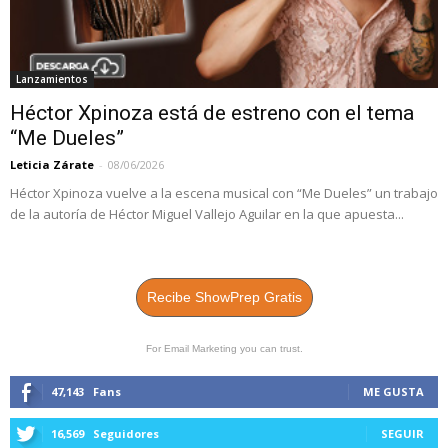
Lanzamientos
Héctor Xpinoza está de estreno con el tema
“Me Dueles”
Leticia Zárate
-
08/06/2026
Héctor Xpinoza vuelve a la escena musical con “Me Dueles” un trabajo
de la autoría de Héctor Miguel Vallejo Aguilar en la que apuesta...
Recibe ShowPrep Gratis
For Email Marketing you can trust.
47,143
Fans
ME GUSTA
16,569
Seguidores
SEGUIR