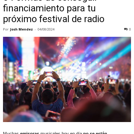
financiamiento para tu
próximo festival de radio
Por
Josh Mendez
-
04/08/2024
0
Muchas
emisoras
musicales hoy en día
no se están