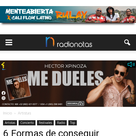
Inicio
Artistas
Artistas
Concierto
Festivales
Radio
Top
6 Formas de conseguir