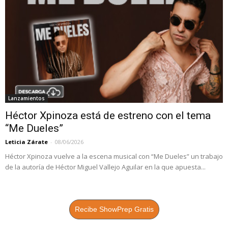
Lanzamientos
Héctor Xpinoza está de estreno con el tema
“Me Dueles”
Leticia Zárate
-
08/06/2026
Héctor Xpinoza vuelve a la escena musical con “Me Dueles” un trabajo
de la autoría de Héctor Miguel Vallejo Aguilar en la que apuesta...
Recibe ShowPrep Gratis