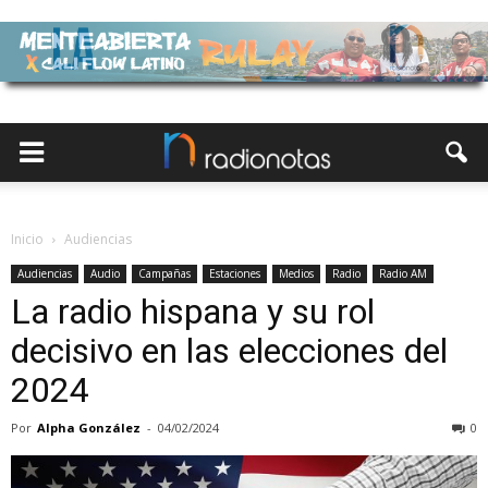
Inicio
Audiencias
Audiencias
Audio
Campañas
Estaciones
Medios
Radio
Radio AM
La radio hispana y su rol
decisivo en las elecciones del
2024
Por
Alpha González
-
04/02/2024
0