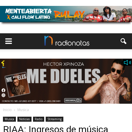
Inicio
Musica
Musica
Noticias
Radio
Streaming
RIAA: Ingresos de música