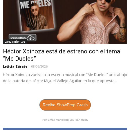
Lanzamientos
Héctor Xpinoza está de estreno con el tema
“Me Dueles”
Leticia Zárate
-
08/06/2026
Héctor Xpinoza vuelve a la escena musical con “Me Dueles” un trabajo
de la autoría de Héctor Miguel Vallejo Aguilar en la que apuesta...
Recibe ShowPrep Gratis
For Email Marketing you can trust.