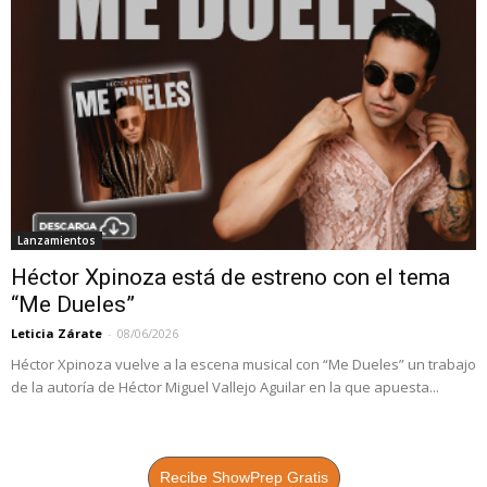
Lanzamientos
Héctor Xpinoza está de estreno con el tema
“Me Dueles”
Leticia Zárate
-
08/06/2026
Héctor Xpinoza vuelve a la escena musical con “Me Dueles” un trabajo
de la autoría de Héctor Miguel Vallejo Aguilar en la que apuesta...
Recibe ShowPrep Gratis