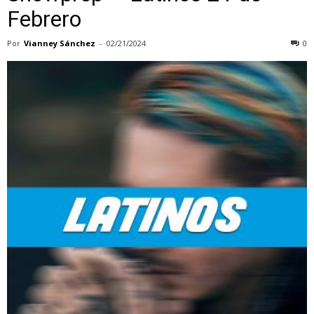
Febrero
Por
Vianney Sánchez
-
02/21/2024
0