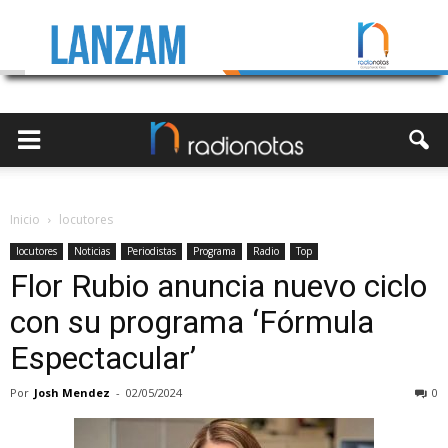
Inicio
locutores
locutores
Noticias
Periodistas
Programa
Radio
Top
Flor Rubio anuncia nuevo ciclo
con su programa ‘Fórmula
Espectacular’
Por
Josh Mendez
-
02/05/2024
0