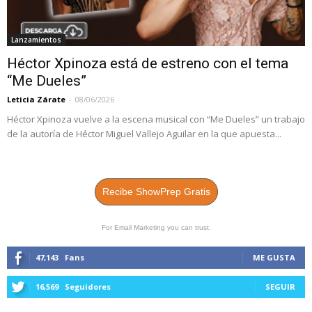
Lanzamientos
Héctor Xpinoza está de estreno con el tema
“Me Dueles”
Leticia Zárate
-
08/06/2026
Héctor Xpinoza vuelve a la escena musical con “Me Dueles” un trabajo
de la autoría de Héctor Miguel Vallejo Aguilar en la que apuesta...
Recibe ShowPrep Gratis
For Email Marketing you can trust.
47,143
Fans
ME GUSTA
16,569
Seguidores
SEGUIR