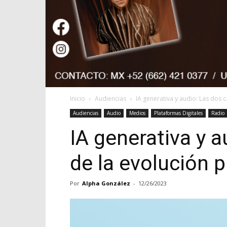
Inicio
Audiencias
IA generativa y audio: Las dos ca
Audiencias
Audio
Medios
Plataformas Digitales
Radio
IA generativa y a
de la evolución p
Por
Alpha González
-
12/26/2023