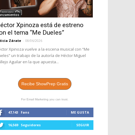
anzamientos
éctor Xpinoza está de estreno
on el tema “Me Dueles”
ticia Zárate
-
08/06/2026
ctor Xpinoza vuelve a la escena musical con “Me
eles” un trabajo de la autoría de Héctor Miguel
llejo Aguilar en la que apuesta...
Recibe ShowPrep Gratis
For Email Marketing you can trust.
47,143
Fans
ME GUSTA
16,569
Seguidores
SEGUIR