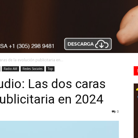
ras de la evolución publicitaria en...
Radio AM
Redes Sociales
Top
udio: Las dos caras
ublicitaria en 2024
0