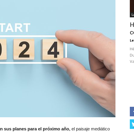
L
H
c
Le
Hé
Du
Va
an sus planes para el próximo año,
el paisaje mediático