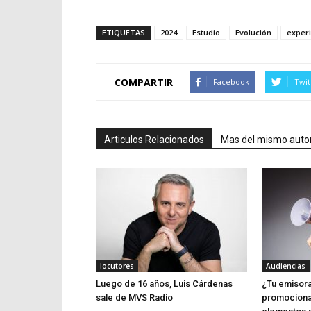
ETIQUETAS
2024
Estudio
Evolución
exper
COMPARTIR
Facebook
Twit
Articulos Relacionados
Mas del mismo auto
locutores
Audiencias
Luego de 16 años, Luis Cárdenas
¿Tu emisora
sale de MVS Radio
promociona