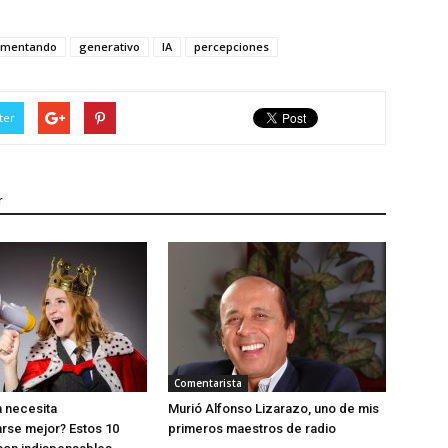
imentando
generativo
IA
percepciones
ter
r
Comentarista
 necesita
Murió Alfonso Lizarazo, uno de mis
rse mejor? Estos 10
primeros maestros de radio