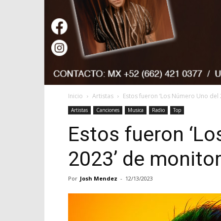
Inicio
Artistas
Estos fueron ‘Los Número Uno del
Artistas
Canciones
Musica
Radio
Top
Estos fueron ‘L
2023’ de monito
Por
Josh Mendez
-
12/13/2023