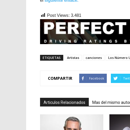
el
siguiente enlace.
Post Views:
3.481
ETIQUETAS
Artistas
canciones
Los Número U
COMPARTIR
Facebook
Twit
Articulos Relacionados
Mas del mismo auto