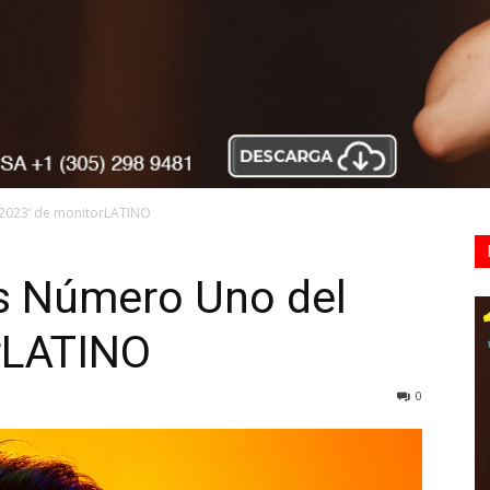
 2023’ de monitorLATINO
os Número Uno del
rLATINO
0