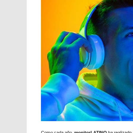
Como cada año,
monitorLATINO
ha realizado