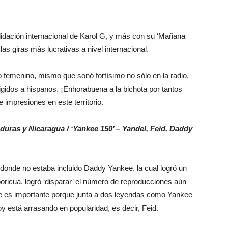
lidación internacional de Karol G, y más con su ‘Mañana
as giras más lucrativas a nivel internacional.
 femenino, mismo que sonó fortísimo no sólo en la radio,
igidos a hispanos. ¡Enhorabuena a la bichota por tantos
e impresiones en este territorio.
uras y Nicaragua / ‘Yankee 150’ – Yandel, Feid, Daddy
donde no estaba incluido Daddy Yankee, la cual logró un
 boricua, logró ‘disparar’ el número de reproducciones aún
 es importante porque junta a dos leyendas como Yankee
oy está arrasando en popularidad, es decir, Feid.