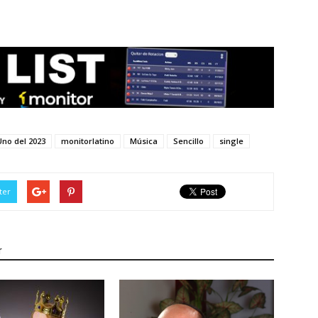
no del 2023
monitorlatino
Música
Sencillo
single
ter
r