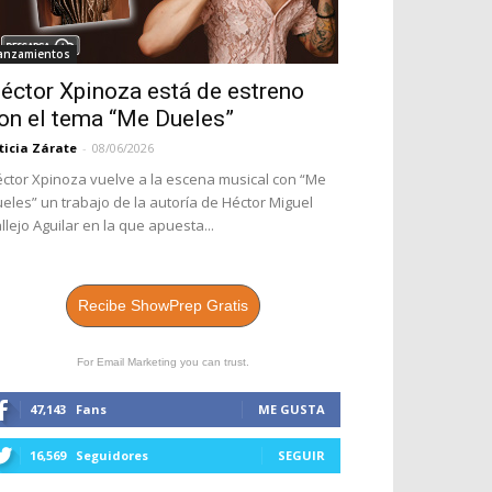
anzamientos
éctor Xpinoza está de estreno
on el tema “Me Dueles”
ticia Zárate
-
08/06/2026
ctor Xpinoza vuelve a la escena musical con “Me
eles” un trabajo de la autoría de Héctor Miguel
llejo Aguilar en la que apuesta...
Recibe ShowPrep Gratis
For Email Marketing you can trust.
47,143
Fans
ME GUSTA
16,569
Seguidores
SEGUIR