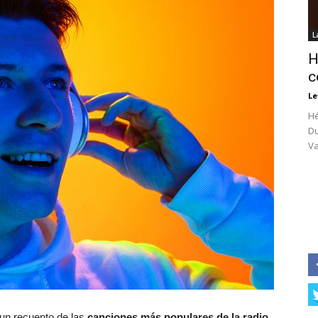
L
H
c
Le
Hé
Du
Va
 un recuento de las
canciones más populares de la radio