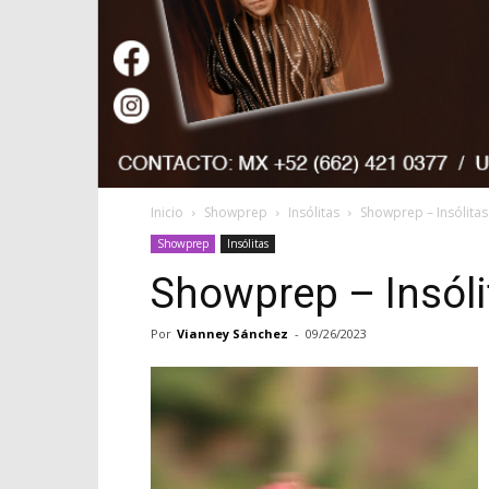
Inicio
Showprep
Insólitas
Showprep – Insólita
Showprep
Insólitas
Showprep – Insóli
Por
Vianney Sánchez
-
09/26/2023