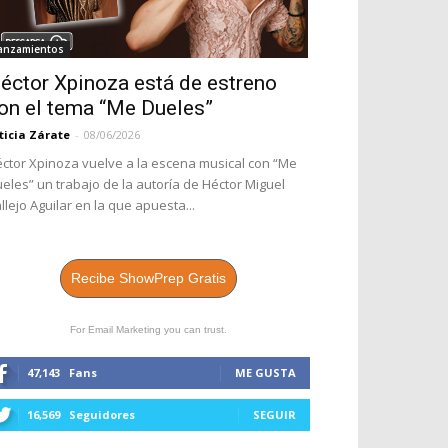
anzamientos
éctor Xpinoza está de estreno
on el tema “Me Dueles”
ticia Zárate
-
08/06/2026
ctor Xpinoza vuelve a la escena musical con “Me
eles” un trabajo de la autoría de Héctor Miguel
llejo Aguilar en la que apuesta...
Recibe ShowPrep Gratis
For Email Marketing you can trust.
47,143
Fans
ME GUSTA
16,569
Seguidores
SEGUIR