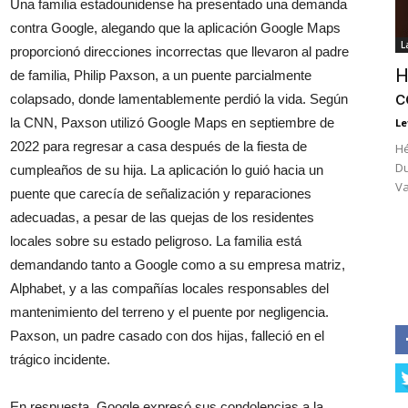
Una familia estadounidense ha presentado una demanda
contra Google, alegando que la aplicación Google Maps
L
proporcionó direcciones incorrectas que llevaron al padre
H
de familia, Philip Paxson, a un puente parcialmente
c
colapsado, donde lamentablemente perdió la vida. Según
la CNN, Paxson utilizó Google Maps en septiembre de
Le
2022 para regresar a casa después de la fiesta de
Hé
Du
cumpleaños de su hija. La aplicación lo guió hacia un
Va
puente que carecía de señalización y reparaciones
adecuadas, a pesar de las quejas de los residentes
locales sobre su estado peligroso. La familia está
demandando tanto a Google como a su empresa matriz,
Alphabet, y a las compañías locales responsables del
mantenimiento del terreno y el puente por negligencia.
Paxson, un padre casado con dos hijas, falleció en el
trágico incidente.
En respuesta, Google expresó sus condolencias a la