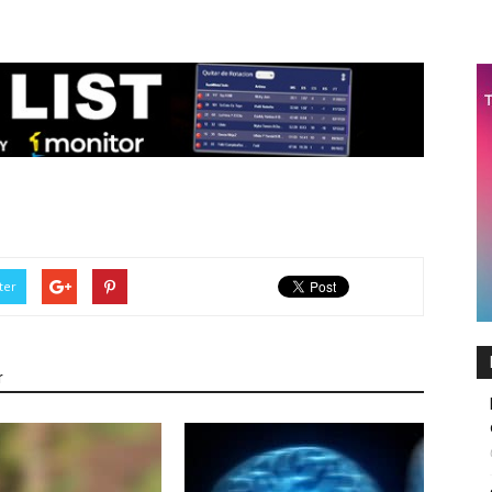
ter
r