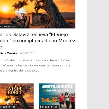
anzamientos
arlos Galaviz renueva “El Viejo
oble” en complicidad con Montéz
e...
ticia Zárate
-
07/31/2026
rlos Galaviz vuelve la mirada a el tema “El Viejo
ble” una de las canciones que han marcado su
rrera dentro de la música,...
anzamientos
Lanzamientos