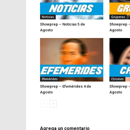
Noticias
Gruperas
Showprep – Noticias 5 de
Showprep –
Agosto
Ago
Efemérides
Chismes
Showprep – Efemérides 4 de
Showprep –
Agosto
Ag
Agrega un comentario