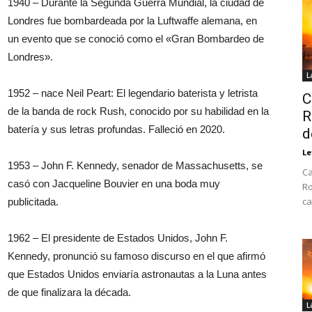
1940 – Durante la Segunda Guerra Mundial, la ciudad de
Londres fue bombardeada por la Luftwaffe alemana, en
un evento que se conoció como el «Gran Bombardeo de
Londres».
L
1952 – nace Neil Peart: El legendario baterista y letrista
C
de la banda de rock Rush, conocido por su habilidad en la
R
batería y sus letras profundas. Falleció en 2020.
d
Le
1953 – John F. Kennedy, senador de Massachusetts, se
Ca
casó con Jacqueline Bouvier en una boda muy
Ro
ca
publicitada.
1962 – El presidente de Estados Unidos, John F.
Kennedy, pronunció su famoso discurso en el que afirmó
que Estados Unidos enviaría astronautas a la Luna antes
de que finalizara la década.
L