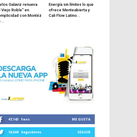
rlos Galaviz renueva
Energía sin límites lo que
l Viejo Roble” en
ofrece Menteabierta y
mplicidad con Montéz
Cali Flow Latino...
...
47,143
Fans
ME GUSTA
16,569
Seguidores
SEGUIR