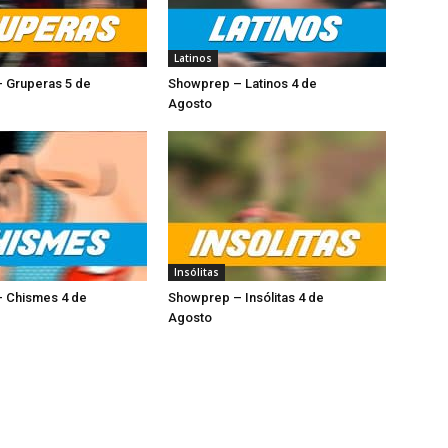
Latinos
 Gruperas 5 de
Showprep – Latinos 4 de
sto
Agosto
Insólitas
 Chismes 4 de
Showprep – Insólitas 4 de
osto
Agosto