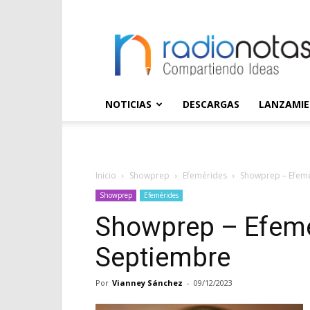
radioNOTAS
NOTICIAS
DESCARGAS
LANZAMI
Inicio
Showprep
Efemérides
Showprep – Efemé
Showprep
Efemérides
Showprep – Efemé
Septiembre
Por
Vianney Sánchez
-
09/12/2023